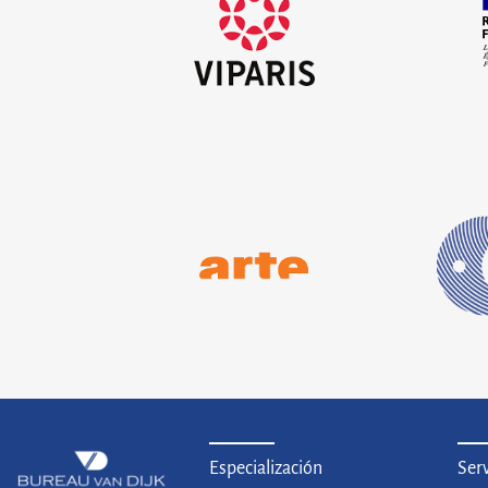
proyec
desmat
entran
Arte France
Agen
Definición de una política de
Misión
archivo y acciones de tratamiento
implem
para la colección de ARTE France
la red
biblio
Europe
Aleman
Especialización
Serv