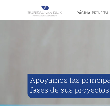
PÁGINA PRINCIPA
Apoyamos las principa
fases de sus proyectos