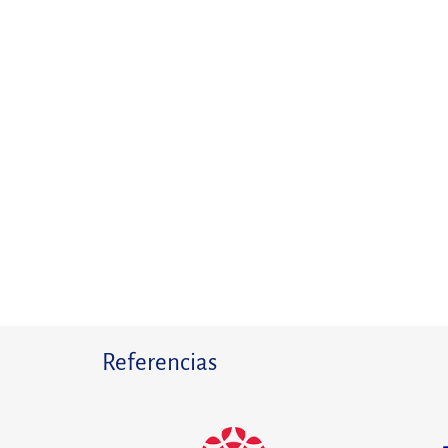
Referencias
Viparis
Insti
propr
Misión de asistencia a la gestión de
proyectos para el proyecto del
Misión
sistema de archivo electrónico