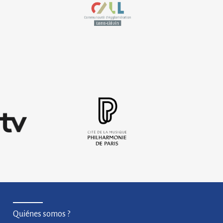
Estudio global relativo al archivo
(en papel y electrónico) y la gestión
de documentos electrónicos
Cité de la musique –
Philharmonie de Paris
de
Apoyo en la elección de la solución
cos
como parte del proyecto de
ance
adquisición e implementación de un
nuevo software de gestión de
colecciones
Quiénes somos ?