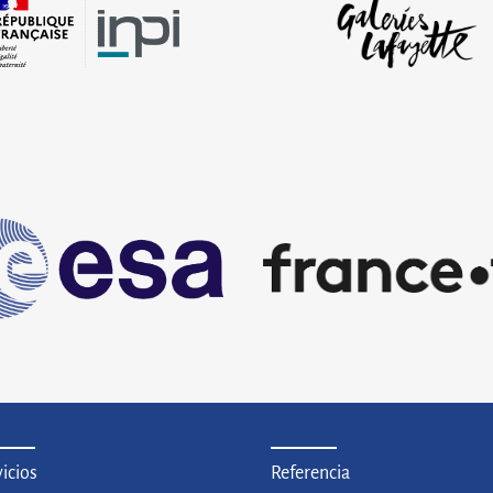
tos para la
erialización de correos
tes
ce spatiale européenne
France Télévisions
 de consultoría e
Auditoría y consultoría
entación para la gestión de
relacionados con la inclusión 
 de centros de información y
datos y documentos electróni
tecas de la Agencia Espacial
en la política de archivo de Fr
a ubicados en Holanda,
Télévisions
ia, Francia, Italia y España
icios
Referencia