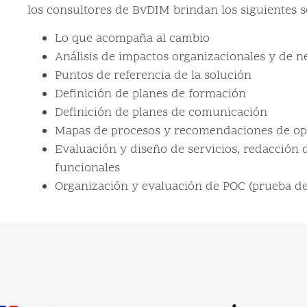
los consultores de BvDIM brindan los siguientes se
Lo que acompaña al cambio
Análisis de impactos organizacionales y de n
Puntos de referencia de la solución
Definición de planes de formación
Definición de planes de comunicación
Mapas de procesos y recomendaciones de op
Evaluación y diseño de servicios, redacción d
funcionales
Organización y evaluación de POC (prueba d
tut national de la
Galeries Lafayette
iété industrielle
Misión de asistencia en el mar
un proyecto de reorganización
 de asistencia a la gestión de
archivos