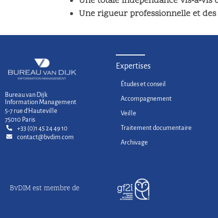
Une totale indépendance vis-à-vis d
Une rigueur professionnelle et des 
Expertises
Études et conseil
Bureau van Dijk
Accompagnement
Information Management
5-7 rue d'Hauteville
Veille
75010 Paris
Traitement documentaire
+33 (0)1 45 24 49 10
contact@bvdim.com
Archivage
BvDIM est membre de