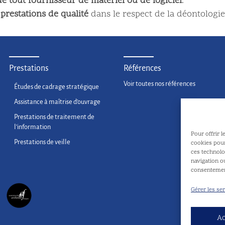
e tout fournisseur de matériel ou de logiciel
.
prestations de qualité
dans le respect de la déontologie 
Prestations
Références
Voir toutes nos références
Études de cadrage stratégique
Assistance à maîtrise d’ouvrage
Prestations de traitement de
l’information
Pour offrir l
Prestations de veille
cookies pour
ces technolo
navigation ou
consentement
Gérer les se
Ac