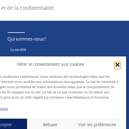
et de la confidentialité.
Qui sommes-nous?
La société
L’équipe
Gérer le consentement aux cookies
Nous contacter
es meilleures expériences, nous utilisons des technologies telles que les
 stocker et/ou accéder aux informations des appareils. Le fait de consentir à
gies nous permettra de traiter des données telles que le comportement de
 les ID uniques sur ce site. Le fait de ne pas consentir ou de retirer son
 peut avoir un effet négatif sur certaines caractéristiques et fonctions.
rvices
cepter
Refuser
Voir les préférences