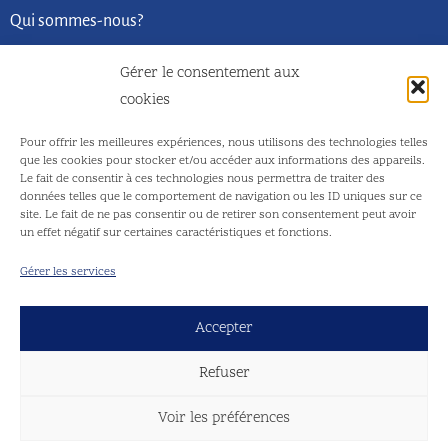
Qui sommes-nous?
La société
Gérer le consentement aux
L’équipe
cookies
Nous contacter
Pour offrir les meilleures expériences, nous utilisons des technologies telles
que les cookies pour stocker et/ou accéder aux informations des appareils.
Le fait de consentir à ces technologies nous permettra de traiter des
BvDIM est membre de
données telles que le comportement de navigation ou les ID uniques sur ce
site. Le fait de ne pas consentir ou de retirer son consentement peut avoir
un effet négatif sur certaines caractéristiques et fonctions.
Gérer les services
Accepter
Refuser
Voir les préférences
© 2026 Bureau van Dijk Information Management, tous droits réservés |