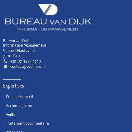
et son
positionnement
dans l’Union
européenne
Bureau van Dijk
Information Management
5-7 rue d'Hauteville
75010 Paris
+33 (0)1 45 24 49 10
contact@bvdim.com
Expertises
Études et conseil
Accompagnement
Veille
Traitement documentaire