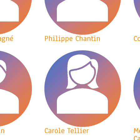
agné
Philippe Chantin
Co
in
Carole Tellier
M
C