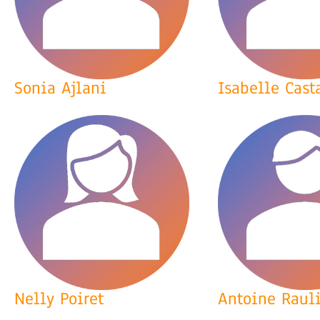
Sonia Ajlani
Isabelle Cast
Nelly Poiret
Antoine Raul